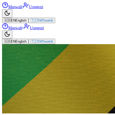
Maswali
|
Uongozi
🇬🇧
EN
English
🇹🇿
SW
Swahili
Maswali
•
Uongozi
🇬🇧
EN
English
🇹🇿
SW
Swahili