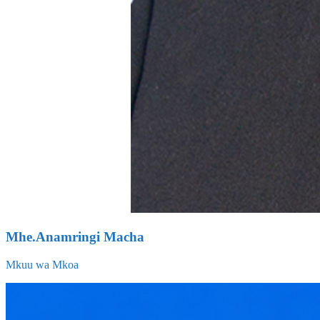
Mhe.Anamringi Macha
Mkuu wa Mkoa