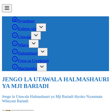
Nyumbani
Kuhusu sisi
Utawala
Wilaya
Halmashauri
Frusa za Uwekezaji
Machapisho
JENGO LA UTAWALA HALMASHAURI
YA WILAYA YA BARIADI
Makao makuu ya Halmashauri ya Wilaya ya Bariadi Dutwa Mkoani
Simiyu